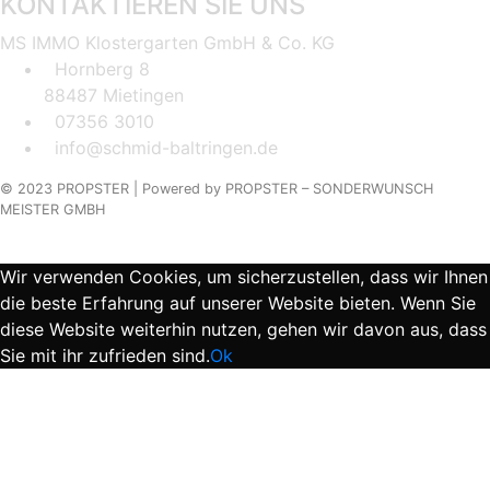
KONTAKTIEREN SIE UNS
MS IMMO Klostergarten GmbH & Co. KG
Hornberg 8
88487 Mietingen
07356 3010
info@schmid-baltringen.de
© 2023 PROPSTER |
Powered by
PROPSTER – SONDERWUNSCH
MEISTER GMBH
Wir verwenden Cookies, um sicherzustellen, dass wir Ihnen
die beste Erfahrung auf unserer Website bieten. Wenn Sie
diese Website weiterhin nutzen, gehen wir davon aus, dass
Sie mit ihr zufrieden sind.
Ok