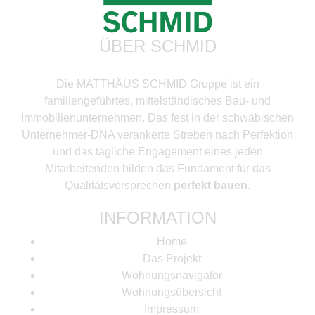
ÜBER SCHMID
Die MATTHÄUS SCHMID Gruppe ist ein
familiengeführtes, mittelständisches Bau- und
Immobilienunternehmen. Das fest in der schwäbischen
Unternehmer-DNA verankerte Streben nach Perfektion
und das tägliche Engagement eines jeden
Mitarbeitenden bilden das Fundament für das
Qualitätsversprechen
perfekt bauen
.
INFORMATION
Home
Das Projekt
Wohnungsnavigator
Wohnungsübersicht
Impressum